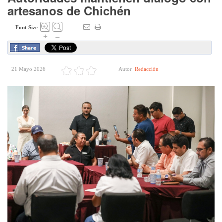
artesanos de Chichén
Font Size
+
–
21 Mayo 2026
Autor
Redacción