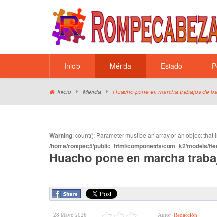
Inicio
Mérida
Estado
P
Inicio
Mérida
Huacho pone en marcha trabajos de b
Warning
: count(): Parameter must be an array or an object tha
/home/rompec5/public_html/components/com_k2/models/ite
Huacho pone en marcha traba
28 Mayo 2026
Autor
Redacción