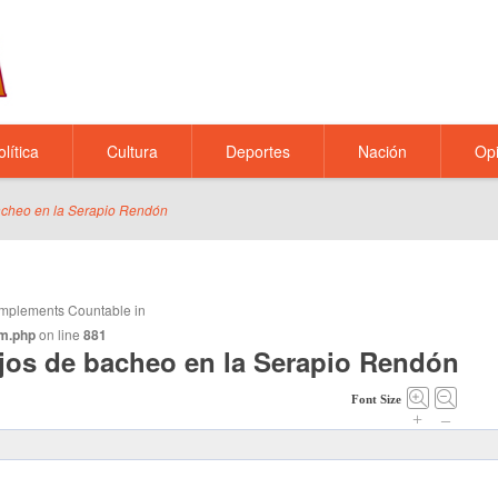
olítica
Cultura
Deportes
Nación
Opi
acheo en la Serapio Rendón
t implements Countable in
m.php
on line
881
jos de bacheo en la Serapio Rendón
Font Size
+
–