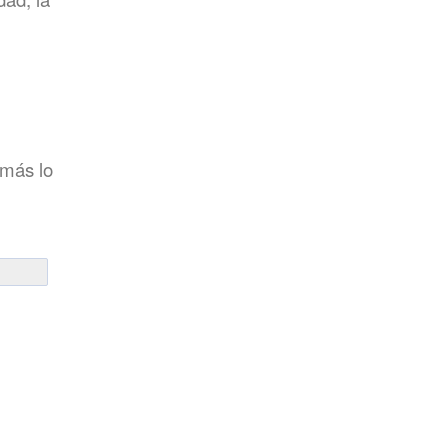
l
 más lo