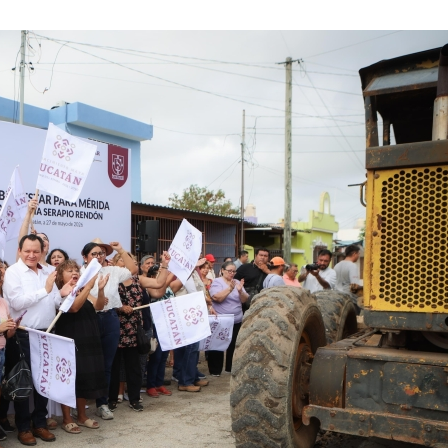
Invest
hallad
1 year ag
El menor
padres c
pasado s