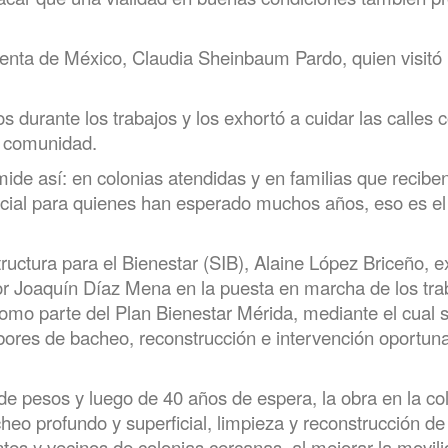
denta de México, Claudia Sheinbaum Pardo, quien visitó
os durante los trabajos y los exhortó a cuidar las calles
la comunidad.
de así: en colonias atendidas y en familias que recibe
 social para quienes han esperado muchos años, eso es el
structura para el Bienestar (SIB), Alaine López Briceño, 
r Joaquín Díaz Mena en la puesta en marcha de los tra
omo parte del Plan Bienestar Mérida, mediante el cual 
bores de bacheo, reconstrucción e intervención oportuna
 de pesos y luego de 40 años de espera, la obra en la co
eo profundo y superficial, limpieza y reconstrucción de
ntes y vecinos de colonias cercanas, al mejorar la movili