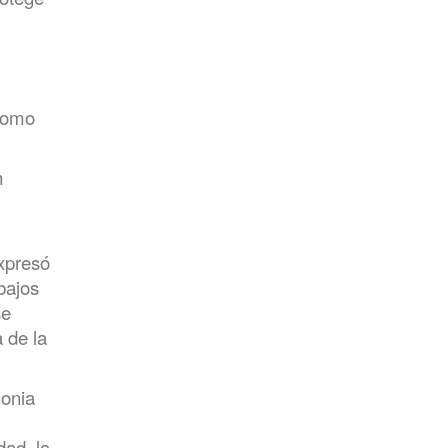
 como
n
expresó
bajos
se
 de la
lonia
dad, la