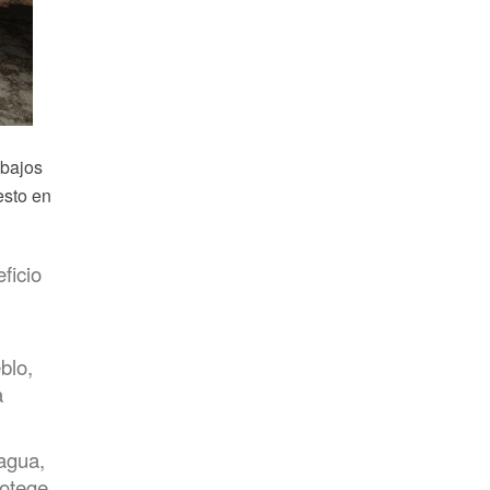
abajos
esto en
ficio
blo,
a
agua,
rotege