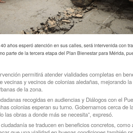
0 años esperó atención en sus calles, será intervenida con tr
o parte de la tercera etapa del Plan Bienestar para Mérida, pu
ervención permitirá atender vialidades completas en bene
de vecinas y vecinos de colonias aledañas, mejorando la
rbanas de la zona.
iudadanas recogidas en audiencias y Diálogos con el Pue
has colonias esperan su turno. Gobernamos cerca de l
ndo las obras a donde más se necesita”, expresó.
 ciudadanía se traducen en beneficios concretos, como 
tacar que una vialidad en buenas condiciones también p