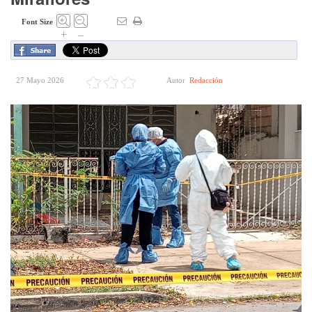
Font Size
+
–
27 Mayo 2026
Autor
Redacción