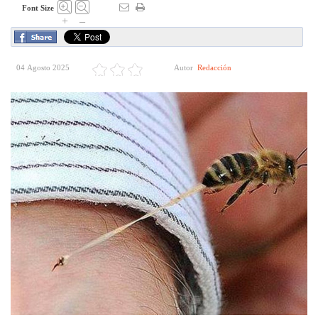
Font Size
+
–
04 Agosto 2025
Autor
Redacción