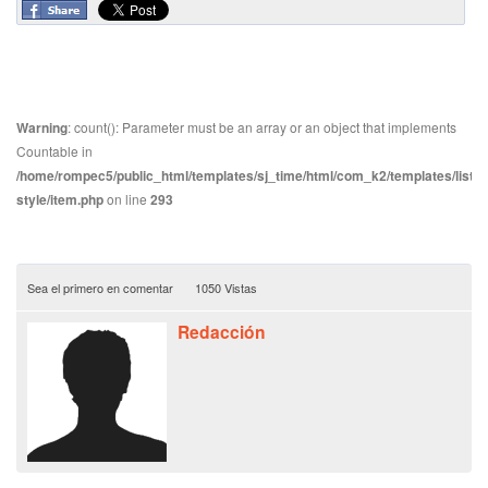
Warning
: count(): Parameter must be an array or an object that implements
Countable in
/home/rompec5/public_html/templates/sj_time/html/com_k2/templates/listin
style/item.php
on line
293
Sea el primero en comentar
1050 Vistas
Redacción