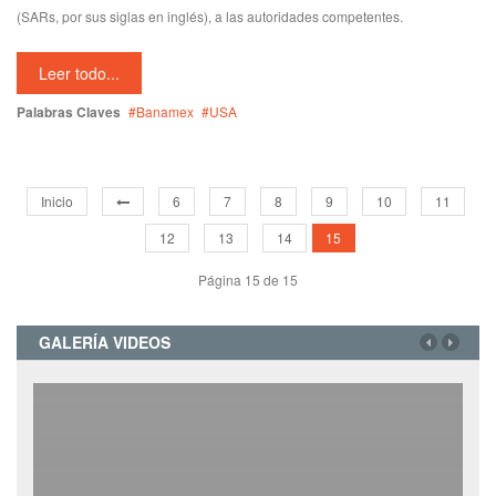
(SARs, por sus siglas en inglés), a las autoridades competentes.
Leer todo...
Palabras Claves
Banamex
USA
Inicio
6
7
8
9
10
11
12
13
14
15
Página 15 de 15
GALERÍA VIDEOS