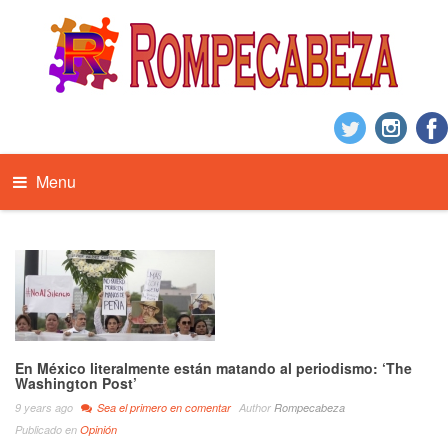
Menu
En México literalmente están matando al periodismo: ‘The
Washington Post’
9 years ago
Sea el primero en comentar
Author
Rompecabeza
Publicado en
Opinión