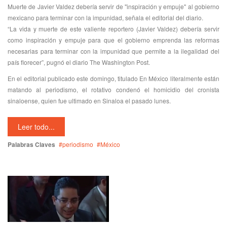
Muerte de Javier Valdez debería servir de "inspiración y empuje" al gobierno
mexicano para terminar con la impunidad, señala el editorial del diario.
“La vida y muerte de este valiente reportero (Javier Valdez) debería servir
como inspiración y empuje para que el gobierno emprenda las reformas
necesarias para terminar con la impunidad que permite a la ilegalidad del
país florecer”, pugnó el diario The Washington Post.
En el editorial publicado este domingo, titulado En México literalmente están
matando al periodismo, el rotativo condenó el homicidio del cronista
sinaloense, quien fue ultimado en Sinaloa el pasado lunes.
Leer todo...
Palabras Claves
periodismo
México