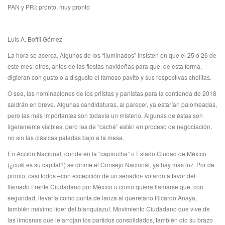
PAN y PRI: pronto, muy pronto
Luis A. Boffil Gómez
La hora se acerca. Algunos de los “iluminados” insisten en que el 25 ó 26 de
este mes; otros, antes de las fiestas navideñas para que, de esta forma,
digieran con gusto o a disgusto el famoso pavito y sus respectivas chelitas.
O sea, las nominaciones de los priístas y panistas para la contienda de 2018
saldrán en breve. Algunas candidaturas, al parecer, ya estarían palomeadas,
pero las más importantes son todavía un misterio. Algunas de éstas son
ligeramente visibles, pero las de “caché” están en proceso de negociación,
no sin las clásicas patadas bajo a la mesa.
En Acción Nacional, donde en la “capirucha” o Estado Ciudad de México
(¿cuál es su capital?) se dirime el Consejo Nacional, ya hay más luz. Por de
pronto, casi todos –con excepción de un senador- votaron a favor del
llamado Frente Ciudadano por México u como quiera llamarse que, con
seguridad, llevaría como punta de lanza al queretano Ricardo Anaya,
también máximo líder del blanquiazul. Movimiento Ciudadano que vive de
las limosnas que le arrojan los partidos consolidados, también dio su brazo