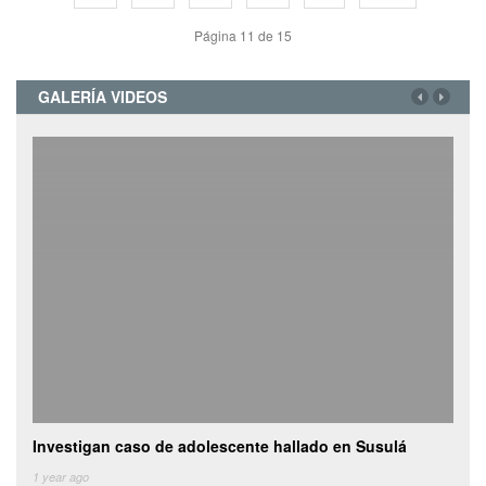
Página 11 de 15
GALERÍA VIDEOS
Investigan caso de adolescente hallado en Susulá
Cami
de
1 year ago