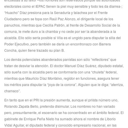
electorales como el IEPAC tienen la piel muy sensible y todo les da diarrea-;
“Huacho” Díaz presiona para la Senaduría y talachea por el Frente
Ciudadano pero se topa con Raúl Paz Alonzo, el dirigente local de los
panuchos, mientras que Cecilia Patrón, al frente de Desarrollo Social de la
comuna, le mete duro a la chamba y no cede por ser la abanderada a la
alcaldía. Ello sólo sería posible si Vila es el ungido para disputar la silla del
Poder Ejecutivo, pero también se daría un encontronazo con Barrera
Concha, quien tiene trazado su plan B.
Los demás potenciales abanderados panistas son sólo “reflectores” que
tratan de desviar la atención. El doctor Manuel Díaz Suárez, diputado estatal,
sólo sueña con la alcaldía pero se conformaría con una “chuleta” federal,
mientras que Mauricio Díaz Montalvo, regidor en funciones, asegura tener
los méritos para disputar la “joya de la corona”. Alguien que le diga: “aterriza,
chamaco”.
En tanto que en el PRI la presión aumenta, aunque el priísta número uno,
Rolando Zapata Bello, pretenda disimular. Los nombres no han variado
pero, presuntamente, el escenario se ha concentrado en el ámbito federal. El
gabinete de Enrique Peña Nieto ha sumado ahora el nombre de Liborio
Vidal Aguilar, el diputado federal y conocido empresario nacional, en las