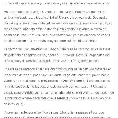
juntas del llamado nicho yucateco que ya se discuten en las altas esferas.
Antes sonaban sólo Jorge Carlos Ramírez Marín, Pablo Gamboa Miner,
ambos legisladores, y Mauricio Sahuí Rivero, el secretario de Desarrollo
Social y que fuera blanco de críticas –y hasta de elogios- cuando circuló, el
mes pasado, una foto antigua donde Rolo Zapata le levanta la mano en
señal de triunfo. Pero resulta que el “factor Zací” ya está en boca de varios
funcionarios de alta jerarquía, muy cercanos al Presidente Peña.
El “factor Zací”, en cuestión, es Liborio Vidal y se ha incorporado a la suma
de potenciales aspirantes por, ahora sí, un “factor” clave: su capacidad de
mediación y disposición a colaborar en vez de tirar “golpes bajos”.
Los más adelantados en la fase diplomática, por así decirlo, de moverse en
las altas esferas del poder son, sin duda, el gordito Marín y el joven Pablo
Gamboa, pero el llamado provinciano de Zací (Valladolid) fue puesto en la
mira de José Antonio Meade, uno de los que puntean por el PRI para la
candidatura presidencial sin ser un priísta natural, más bien, un camaleón de
la política que tiene poca cola que le pisen (aunque no faltará alguien que
se la busque).
Y, precisamente, por el sentido de que Liborio tiene más positivos que
negativos en su trayectoria política. El PRI anda en busca de gente con los