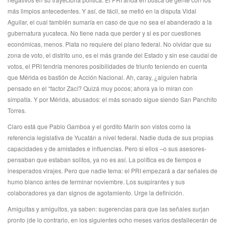
más limpios antecedentes. Y así, de fácil, se metió en la disputa Vidal
Aguilar, el cual también sumaría en caso de que no sea el abanderado a la
gubernatura yucateca. No tiene nada que perder y si es por cuestiones
económicas, menos. Plata no requiere del plano federal. No olvidar que su
zona de voto, el distrito uno, es el más grande del Estado y sin ese caudal de
votos, el PRI tendría menores posibilidades de triunfo teniendo en cuenta
que Mérida es bastión de Acción Nacional. Ah, caray, ¿alguien habría
pensado en el “factor Zací? Quizá muy pocos; ahora ya lo miran con
simpatía. Y por Mérida, abusados: el más sonado sigue siendo San Panchito
Torres.
Claro está que Pablo Gamboa y el gordito Marín son vistos como la
referencia legislativa de Yucatán a nivel federal. Nadie duda de sus propias
capacidades y de amistades e influencias. Pero si ellos –o sus asesores-
pensaban que estaban solitos, ya no es así. La política es de tiempos e
inesperados virajes. Pero que nadie tema: el PRI empezará a dar señales de
humo blanco antes de terminar noviembre. Los suspirantes y sus
colaboradores ya dan signos de agotamiento. Urge la definición.
Amiguitas y amiguitos, ya saben: sugerencias para que las señales surjan
pronto (de lo contrario, en los siguientes ocho meses varios desfallecerán de