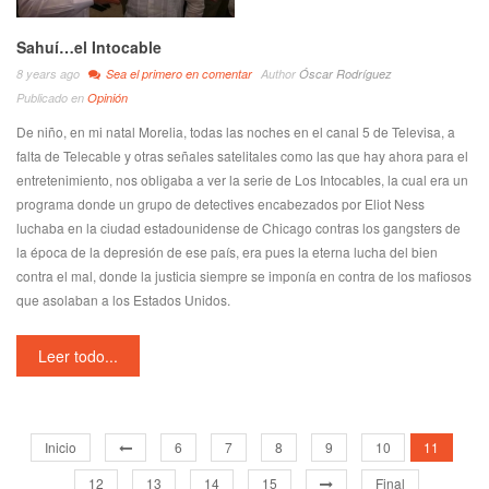
Sahuí…el Intocable
8 years ago
Sea el primero en comentar
Author
Óscar Rodríguez
Publicado en
Opinión
De niño, en mi natal Morelia, todas las noches en el canal 5 de Televisa, a
falta de Telecable y otras señales satelitales como las que hay ahora para el
entretenimiento, nos obligaba a ver la serie de Los Intocables, la cual era un
programa donde un grupo de detectives encabezados por Eliot Ness
luchaba en la ciudad estadounidense de Chicago contras los gangsters de
la época de la depresión de ese país, era pues la eterna lucha del bien
contra el mal, donde la justicia siempre se imponía en contra de los mafiosos
que asolaban a los Estados Unidos.
Leer todo...
Inicio
6
7
8
9
10
11
12
13
14
15
Final