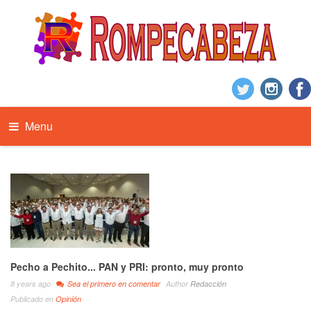
Menu
Pecho a Pechito... PAN y PRI: pronto, muy pronto
8 years ago
Sea el primero en comentar
Author
Redacción
Publicado en
Opinión