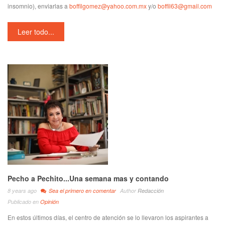
insomnio), enviarlas a
boffilgomez@yahoo.com.mx
y/o
boffil63@gmail.com
Leer todo...
Pecho a Pechito...Una semana mas y contando
8 years ago
Sea el primero en comentar
Author
Redacción
Publicado en
Opinión
En estos últimos días, el centro de atención se lo llevaron los aspirantes a