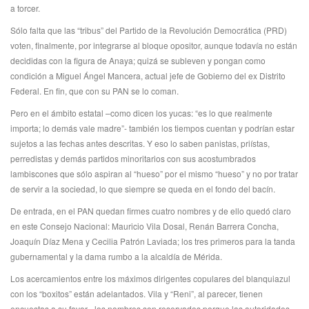
a torcer.
Sólo falta que las “tribus” del Partido de la Revolución Democrática (PRD)
voten, finalmente, por integrarse al bloque opositor, aunque todavía no están
decididas con la figura de Anaya; quizá se subleven y pongan como
condición a Miguel Ángel Mancera, actual jefe de Gobierno del ex Distrito
Federal. En fin, que con su PAN se lo coman.
Pero en el ámbito estatal –como dicen los yucas: “es lo que realmente
importa; lo demás vale madre”- también los tiempos cuentan y podrían estar
sujetos a las fechas antes descritas. Y eso lo saben panistas, priístas,
perredistas y demás partidos minoritarios con sus acostumbrados
lambiscones que sólo aspiran al “hueso” por el mismo “hueso” y no por tratar
de servir a la sociedad, lo que siempre se queda en el fondo del bacín.
De entrada, en el PAN quedan firmes cuatro nombres y de ello quedó claro
en este Consejo Nacional: Mauricio Vila Dosal, Renán Barrera Concha,
Joaquín Díaz Mena y Cecilia Patrón Laviada; los tres primeros para la tanda
gubernamental y la dama rumbo a la alcaldía de Mérida.
Los acercamientos entre los máximos dirigentes copulares del blanquiazul
con los “boxitos” están adelantados. Vila y “Reni”, al parecer, tienen
encuestas a su favor –los nombres son reservados porque las autoridades